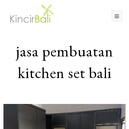
Op
Mob
Me
jasa pembuatan
kitchen set bali