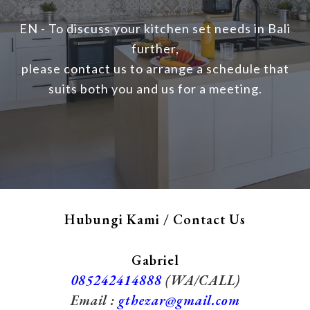
EN - To discuss your kitchen set needs in Bali
further,
please contact us to arrange a schedule that
suits both you and us for a meeting.
Hubungi Kami / Contact Us
Gabriel
085242414888
(WA/CALL)
Email :
gthezar@gmail.com