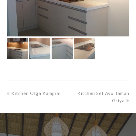
previous
next
Kitchen Olga Kampial
Kitchen Set Ayu Taman
post:
post:
Griya