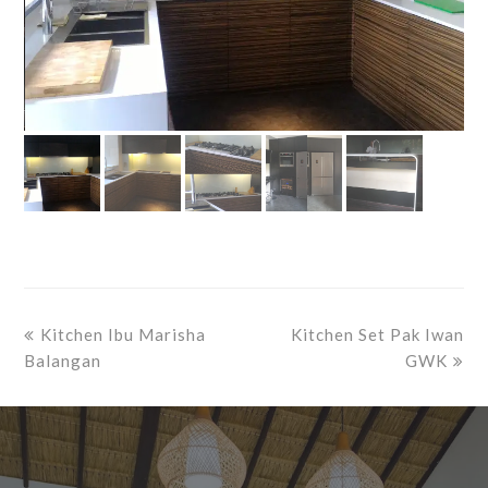
previous
next
Kitchen Ibu Marisha
Kitchen Set Pak Iwan
post:
post:
Balangan
GWK