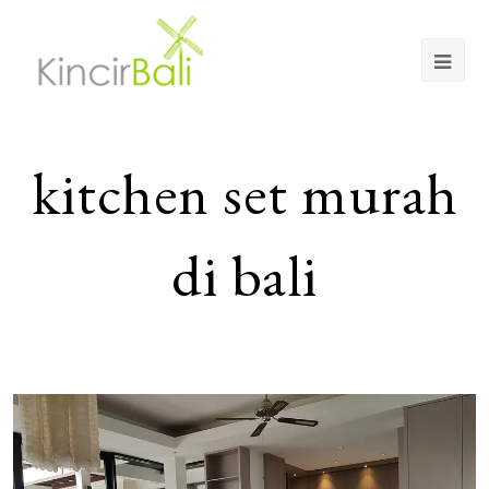
Op
Mob
Me
kitchen set murah
di bali