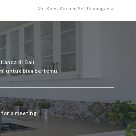
next
Mr. Koen Kitchen Set Payangan
post:
 anda di Bali,
mi untuk bisa bertemu
r,
 for a meeting.