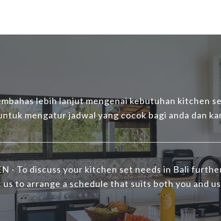
mbahas lebih lanjut mengenai kebutuhan kitchen set
 untuk mengatur jadwal yang cocok bagi anda dan ka
N - To discuss your kitchen set needs in Bali furthe
 us to arrange a schedule that suits both you and us