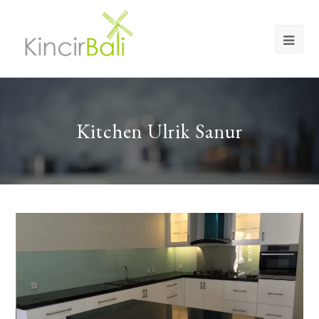
Op
Mob
Me
Kitchen Ulrik Sanur