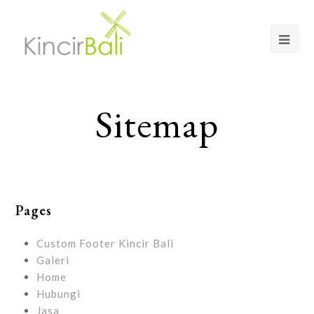
Op
Mob
Me
Sitemap
Pages
Custom Footer Kincir Bali
Galeri
Home
Hubungi
Jasa