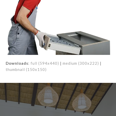
Downloads
:
full (594x440)
|
medium (300x222)
|
thumbnail (150x150)