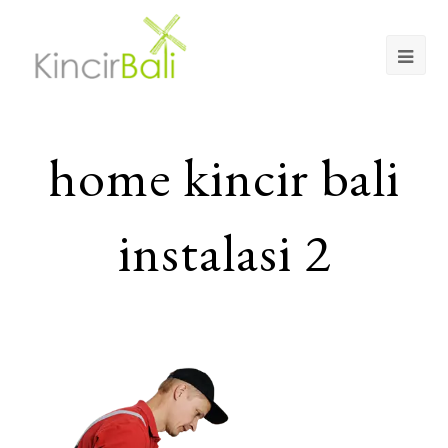
Op
Mob
Me
home kincir bali
instalasi 2